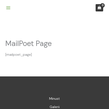
Skip
to
content
MailPoet Page
[mailpoet_page]
Minust
Galerii