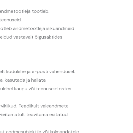
d andmetöötleja töötleb.
 teenuseid.
öötleb andmetöötleja isikuandmeid
ödeldud vastavalt õigusaktides
selt kodulehe ja e-posti vahendusel.
, kasutada ja hallata
dulehel kaupu või teenuseid ostes
viklikud. Teadlikult valeandmete
iivitamatult teavitama esitatud
st andmesubjektile või kolmandatele