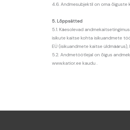
4.6. Andmesubjektil on oma õiguste k
5. Lõppsätted
5.1. Käesolevad andmekaitsetingimus
isikute kaitse kohta isikuandmete töö
EÜ (isikuandmete kaitse üldmäärus), E
5.2. Andmetöötlejal on õigus andmeka
www.katior.ee kaudu .