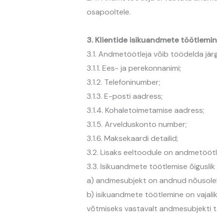
osapooltele.
3. Klientide isikuandmete töötlemi
3.1. Andmetöötleja võib töödelda jä
3.1.1. Ees- ja perekonnanimi;
3.1.2. Telefoninumber;
3.1.3. E-posti aadress;
3.1.4. Kohaletoimetamise aadress;
3.1.5. Arvelduskonto number;
3.1.6. Maksekaardi detailid;
3.2. Lisaks eeltoodule on andmetöötl
3.3. Isikuandmete töötlemise õiguslik 
a) andmesubjekt on andnud nõusoleku
b) isikuandmete töötlemine on vajali
võtmiseks vastavalt andmesubjekti t