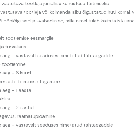
vastutava töötleja juriidilise kohustuse täitmiseks;
vastutava töötleja või kolmanda isiku õigustatud huvi korral, väl
 põhiõigused ja -vabadused, mille nimel tuleb kaitsta isikuand
lt töötlemise eesmärgile:
ja turvalisus
ne aeg – vastavalt seaduses nimetatud tähtaegadele
e töötlemine
e aeg – 6 kuud
eenuste toimimise tagamine
 aeg – 1 aasta
aldus
e aeg – 2 aastat
tegevus, raamatupidamine
ne aeg – vastavalt seaduses nimetatud tähtaegadele
s