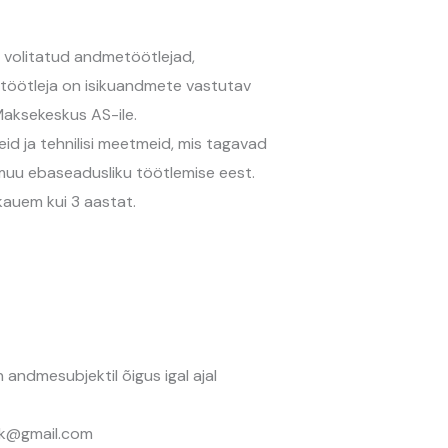
s volitatud andmetöötlejad,
töötleja on isikuandmete vastutav
Maksekeskus AS-ile.
id ja tehnilisi meetmeid, mis tagavad
 muu ebaseadusliku töötlemise eest.
kauem kui 3 aastat.
andmesubjektil õigus igal ajal
uk@gmail.com