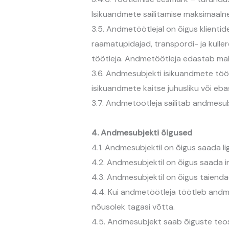
Isikuandmete säilitamise maksimaaln
3.5. Andmetöötlejal on õigus klienti
raamatupidajad, transpordi- ja kull
töötleja. Andmetöötleja edastab mak
3.6. Andmesubjekti isikuandmete tööt
isikuandmete kaitse juhusliku või eb
3.7. Andmetöötleja säilitab andmesub
4. Andmesubjekti õigused
4.1. Andmesubjektil on õigus saada l
4.2. Andmesubjektil on õigus saada 
4.3. Andmesubjektil on õigus täien
4.4. Kui andmetöötleja töötleb andme
nõusolek tagasi võtta.
4.5. Andmesubjekt saab õiguste teo