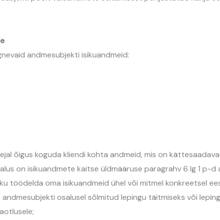
ne
rgnevaid andmesubjekti isikuandmeid:
ejal õigus koguda kliendi kohta andmeid, mis on kättesaadavad 
alus on isikuandmete kaitse üldmääruse paragrahv 6 lg 1 p-d a), 
 töödelda oma isikuandmeid ühel või mitmel konkreetsel ees
k andmesubjekti osalusel sõlmitud lepingu täitmiseks või lep
aotlusele;