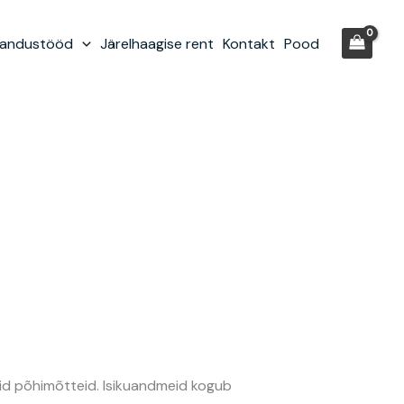
randustööd
Järelhaagise rent
Kontakt
Pood
evaid põhimõtteid. Isikuandmeid kogub