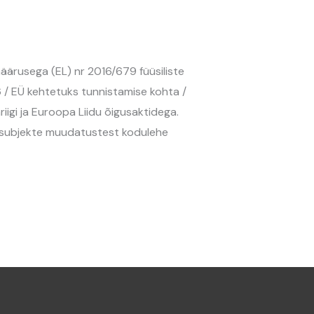
ärusega (EL) nr 2016/679 füüsiliste
46 / EÜ kehtetuks tunnistamise kohta /
iigi ja Euroopa Liidu õigusaktidega.
dmesubjekte muudatustest kodulehe