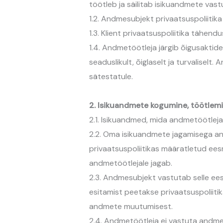
töötleb ja säilitab isikuandmete vas
1.2. Andmesubjekt privaatsuspoliitika
1.3. Klient privaatsuspoliitika tähen
1.4. Andmetöötleja järgib õigusakti
seaduslikult, õiglaselt ja turvalisel
sätestatule.
2. Isikuandmete kogumine, töötlemin
2.1. Isikuandmed, mida andmetöötleja 
2.2. Oma isikuandmete jagamisega an
privaatsuspoliitikas määratletud ees
andmetöötlejale jagab.
2.3. Andmesubjekt vastutab selle ees
esitamist peetakse privaatsuspoliit
andmete muutumisest.
2.4. Andmetöötleja ei vastuta andme