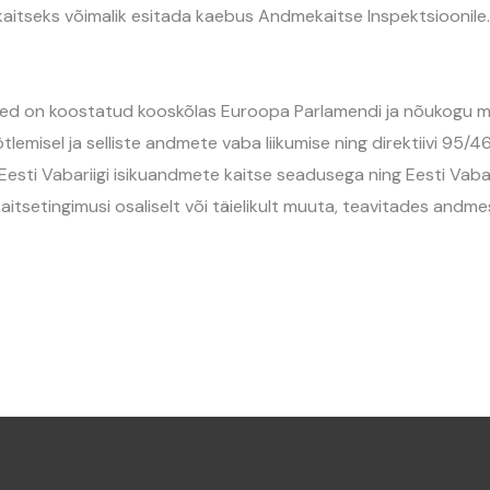
aitseks võimalik esitada kaebus Andmekaitse Inspektsioonile.
ed on koostatud kooskõlas Euroopa Parlamendi ja nõukogu mä
tlemisel ja selliste andmete vaba liikumise ning direktiivi 95/
esti Vabariigi isikuandmete kaitse seadusega ning Eesti Vabar
itsetingimusi osaliselt või täielikult muuta, teavitades an