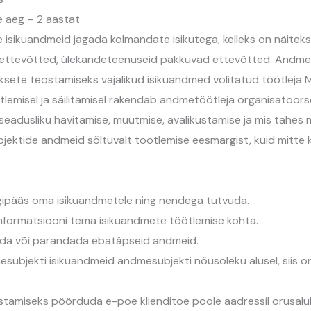
e aeg – 2 aastat
de isikuandmeid jagada kolmandate isikutega, kelleks on näitek
erettevõtted, ülekandeteenuseid pakkuvad ettevõtted. Andme
sete teostamiseks vajalikud isikuandmed volitatud töötleja 
lemisel ja säilitamisel rakendab andmetöötleja organisatoorse
aseadusliku hävitamise, muutmise, avalikustamise ja mis tahes
jektide andmeid sõltuvalt töötlemise eesmärgist, kuid mitte 
igipääs oma isikuandmetele ning nendega tutvuda.
informatsiooni tema isikuandmete töötlemise kohta.
dada või parandada ebatäpseid andmeid.
subjekti isikuandmeid andmesubjekti nõusoleku alusel, siis on 
stamiseks pöörduda e-poe klienditoe poole aadressil orusal