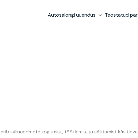
Autosalongi uuendus
Teostatud pa
uleerib isikuandmete kogumist, töötlemist ja säilitamist käsitl