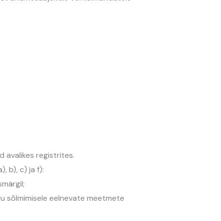
avalikes registrites.
b), c) ja f):
märgil;
ingu sõlmimisele eelnevate meetmete