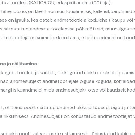
tutav töötleja (KATIOR OÜ, edaspidi andmetöötleja).
 tähenduses on klient või muu füüsiline isik, kelle isikuandmei
duses on igaüks, kes ostab andmetöötleja kodulehelt kaupu või
des sätestatud andmete töötlemise põhimõtteid, muuhulgas t
t. Andmetöötleja on võimeline kinnitama, et isikuandmeid on tö
e ja säilitamine
kogub, töötleb ja säilitab, on kogutud elektrooniliselt, peami
nab andmesubjekt andmetöötlejale õiguse koguda, korraldada
märgil isikuandmeid, mida andmesubjekt otse või kaudselt ko
t, et tema poolt esitatud andmed oleksid täpsed, õiged ja ter
ika rikkumiseks. Andmesubjekt on kohustatud andmetöötlejat v
subjekti poolt valeandmete esitamisest põhjustatud kahju ee