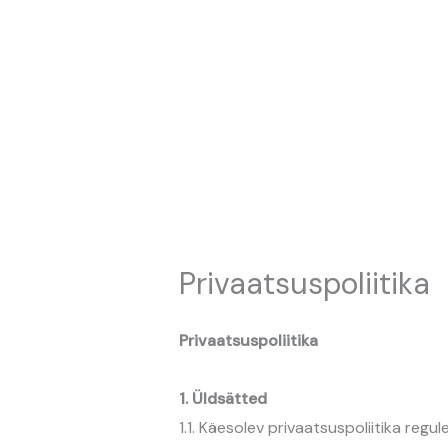
Skip
to
content
Privaatsuspoliitika
Privaatsuspoliitika
1. Üldsätted
1.1. Käesolev privaatsuspoliitika reg