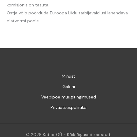
komisjonis on tasuta.
Ostja võib pöörduda Euroopa Liidu tarbijavaidlusi lahendava
platvormi poole.
Minust
Galerii
Veebipoe müügitingimused
Privaatsuspoliitika
© 2026 Katior OÜ - Kõik õigused kaitstud.