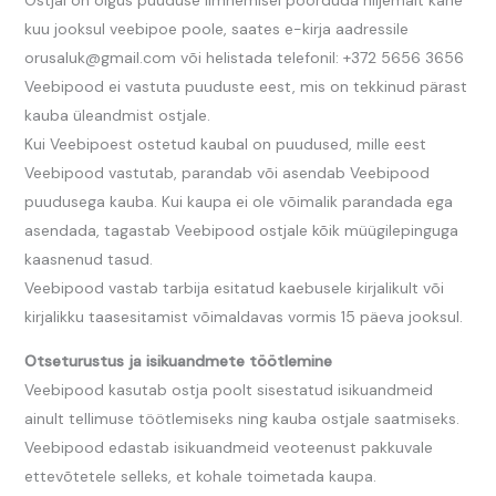
Ostjal on õigus puuduse ilmnemisel pöörduda hiljemalt kahe
kuu jooksul veebipoe poole, saates e-kirja aadressile
orusaluk@gmail.com või helistada telefonil: +372 5656 3656
Veebipood ei vastuta puuduste eest, mis on tekkinud pärast
kauba üleandmist ostjale.
Kui Veebipoest ostetud kaubal on puudused, mille eest
Veebipood vastutab, parandab või asendab Veebipood
puudusega kauba. Kui kaupa ei ole võimalik parandada ega
asendada, tagastab Veebipood ostjale kõik müügilepinguga
kaasnenud tasud.
Veebipood vastab tarbija esitatud kaebusele kirjalikult või
kirjalikku taasesitamist võimaldavas vormis 15 päeva jooksul.
Otseturustus ja isikuandmete töötlemine
Veebipood kasutab ostja poolt sisestatud isikuandmeid
ainult tellimuse töötlemiseks ning kauba ostjale saatmiseks.
Veebipood edastab isikuandmeid veoteenust pakkuvale
ettevõtetele selleks, et kohale toimetada kaupa.