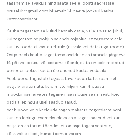
taganemise avaldus ning saata see e-posti aadressile
orusaluk@gmail.com hiljemalt 14 päeva jooksul kauba
kättesaamisest.
Kauba tagastamise kulud kannab ostja, välja arvatud juhul,
kui tagastamise põhjus seisneb asjaolus, et tagastamisele
kuuluv toode ei vasta tellitule (nt vale või defektiga toode).
Ostja peab kauba tagastama avalduse esitamisele järgneva
14 päeva jooksul või esitama tõendi, et ta on eelnimetatud
perioodi jooksul kauba üle andnud kauba vedajale.
Veebipood tagastab tagastatava kauba kättesaamisel
ostjale viivitamata, kuid mitte hiljem kui 14 päeva
möödumisel arvates taganemisavalduse saamisest, kõik
ostjalt lepingu alusel saadud tasud.
Veebipood võib keelduda tagasimaksete tegemisest seni,
kuni on lepingu esemeks oleva asja tagasi saanud või kuni
ostja on esitanud tõendid, et on asja tagasi saatnud,
sõltuvalt sellest, kumb toimub varem.