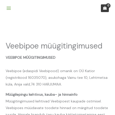
Skip
to
content
Veebipoe müügitingimused
VEEBIPOE MÜÜGITINGIMUSED
Veebipoe (edaspidi Veebipood) omanik on OÜ Katior
(registrikood 16035070), asukohaga Vainu tee 10, Lehtmetsa
küla, Anija vald,74 310 HARJUMAA.
Müügilepingu kehtivus, kauba- ja hinnainfo
Müügitingimused kehtivad Veebipoest kaupade ostmisel.
Veebipoes müüdavate toodete hinnad on märgitud toodete
juurde. Hinnale lisandub tasu kauba kättetoimetamise eest.