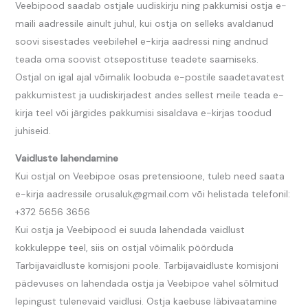
Veebipood saadab ostjale uudiskirju ning pakkumisi ostja e-
maili aadressile ainult juhul, kui ostja on selleks avaldanud
soovi sisestades veebilehel e-kirja aadressi ning andnud
teada oma soovist otsepostituse teadete saamiseks.
Ostjal on igal ajal võimalik loobuda e-postile saadetavatest
pakkumistest ja uudiskirjadest andes sellest meile teada e-
kirja teel või järgides pakkumisi sisaldava e-kirjas toodud
juhiseid.
Vaidluste lahendamine
Kui ostjal on Veebipoe osas pretensioone, tuleb need saata
e-kirja aadressile orusaluk@gmail.com või helistada telefonil:
+372 5656 3656
Kui ostja ja Veebipood ei suuda lahendada vaidlust
kokkuleppe teel, siis on ostjal võimalik pöörduda
Tarbijavaidluste komisjoni poole. Tarbijavaidluste komisjoni
pädevuses on lahendada ostja ja Veebipoe vahel sõlmitud
lepingust tulenevaid vaidlusi. Ostja kaebuse läbivaatamine