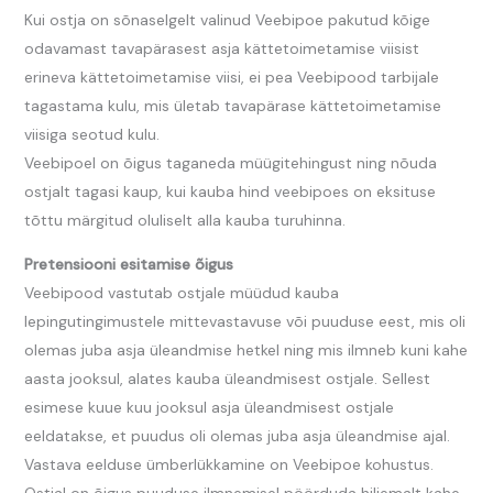
Kui ostja on sõnaselgelt valinud Veebipoe pakutud kõige
odavamast tavapärasest asja kättetoimetamise viisist
erineva kättetoimetamise viisi, ei pea Veebipood tarbijale
tagastama kulu, mis ületab tavapärase kättetoimetamise
viisiga seotud kulu.
Veebipoel on õigus taganeda müügitehingust ning nõuda
ostjalt tagasi kaup, kui kauba hind veebipoes on eksituse
tõttu märgitud oluliselt alla kauba turuhinna.
Pretensiooni esitamise õigus
Veebipood vastutab ostjale müüdud kauba
lepingutingimustele mittevastavuse või puuduse eest, mis oli
olemas juba asja üleandmise hetkel ning mis ilmneb kuni kahe
aasta jooksul, alates kauba üleandmisest ostjale. Sellest
esimese kuue kuu jooksul asja üleandmisest ostjale
eeldatakse, et puudus oli olemas juba asja üleandmise ajal.
Vastava eelduse ümberlükkamine on Veebipoe kohustus.