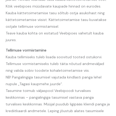
Kõik veebipoes müüdavate kaupade hinnad on eurodes.
Kauba kättetoimetamise tasu sõltub ostja asukohast ning
kättetoimetamise viisist. Kättetoimetamise tasu kuvatakse
ostjale tellimuse vormistamisel.
Teave kauba kohta on esitatud Veebipoes vahetult kauba
juures.
Tellimuse vormistamine
Kauba tellimiseks tuleb lisada soovitud tooted ostukorvi.
Tellimuse vormistamiseks tuleb täita nõutud andmeväljad
ning valida sobiv toodete kohaletoimetamise viis.
NB! Pangalingiga tasumisel vajutada kindlasti panga lehel
nupule „Tagasi kaupmehe juurde“.
Tasumine toimub väljaspool Veebipoodi turvalises
keskkonnas – pangalingiga tasumisel vastava panga
turvalises keskkonnas. Müüjal puudub ligipääs kliendi panga ja
krediitkaardi andmetele. Leping jõustub alates tasumisele