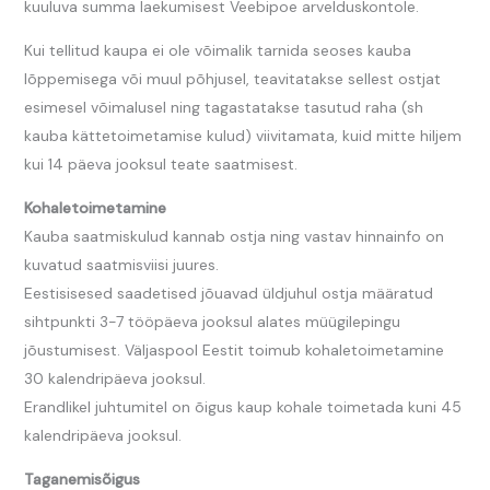
kuuluva summa laekumisest Veebipoe arvelduskontole.
Kui tellitud kaupa ei ole võimalik tarnida seoses kauba
lõppemisega või muul põhjusel, teavitatakse sellest ostjat
esimesel võimalusel ning tagastatakse tasutud raha (sh
kauba kättetoimetamise kulud) viivitamata, kuid mitte hiljem
kui 14 päeva jooksul teate saatmisest.
Kohaletoimetamine
Kauba saatmiskulud kannab ostja ning vastav hinnainfo on
kuvatud saatmisviisi juures.
Eestisisesed saadetised jõuavad üldjuhul ostja määratud
sihtpunkti 3-7 tööpäeva jooksul alates müügilepingu
jõustumisest. Väljaspool Eestit toimub kohaletoimetamine
30 kalendripäeva jooksul.
Erandlikel juhtumitel on õigus kaup kohale toimetada kuni 45
kalendripäeva jooksul.
Taganemisõigus