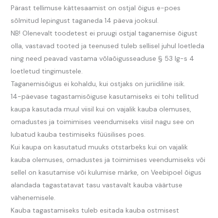
Pärast tellimuse kättesaamist on ostjal õigus e-poes
sõlmitud lepingust taganeda 14 päeva jooksul.
NB! Olenevalt toodetest ei pruugi ostjal taganemise õigust
olla, vastavad tooted ja teenused tuleb sellisel juhul loetleda
ning need peavad vastama võlaõigusseaduse § 53 lg-s 4
loetletud tingimustele.
Taganemisõigus ei kohaldu, kui ostjaks on juriidiline isik.
14-päevase tagastamisõiguse kasutamiseks ei tohi tellitud
kaupa kasutada muul viisil kui on vajalik kauba olemuses,
omadustes ja toimimises veendumiseks viisil nagu see on
lubatud kauba testimiseks füüsilises poes.
Kui kaupa on kasutatud muuks otstarbeks kui on vajalik
kauba olemuses, omadustes ja toimimises veendumiseks või
sellel on kasutamise või kulumise märke, on Veebipoel õigus
alandada tagastatavat tasu vastavalt kauba väärtuse
vähenemisele.
Kauba tagastamiseks tuleb esitada kauba ostmisest