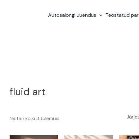
Sorditud
hinna
järgi:
Autosalongi uuendus
Teostatud pa
madalast
kõrgeni
fluid art
Näitan kõiki 3 tulemusi