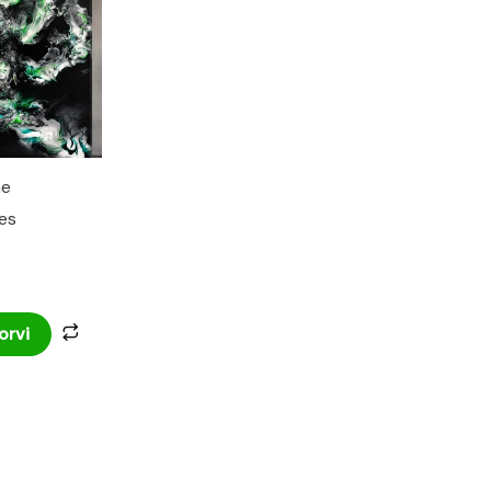
ne
es
orvi