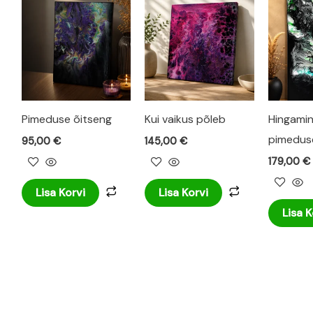
Pimeduse õitseng
Kui vaikus põleb
Hingami
pimedus
95,00
€
145,00
€
179,00
€
Lisa Korvi
Lisa Korvi
Lisa K