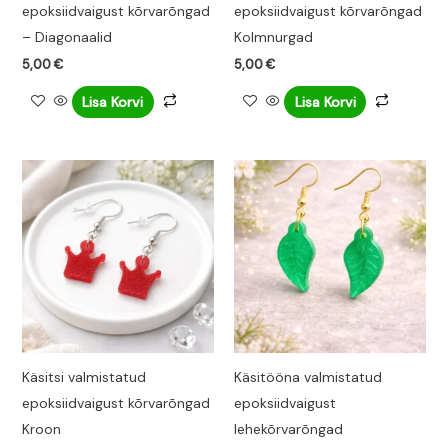
epoksiidvaigust kõrvarõngad
epoksiidvaigust kõrvarõngad
– Diagonaalid
Kolmnurgad
5,00
€
5,00
€
Lisa Korvi
Lisa Korvi
Käsitsi valmistatud
Käsitööna valmistatud
epoksiidvaigust kõrvarõngad
epoksiidvaigust
Kroon
lehekõrvarõngad