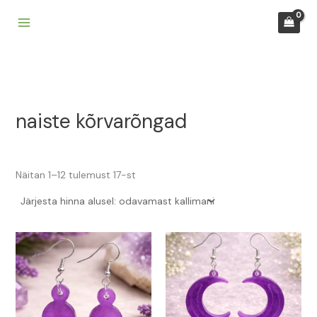
Sorditud
Skip
hinna
järgi:
to
madalast
kõrgeni
content
naiste kõrvarõngad
Näitan 1–12 tulemust 17-st