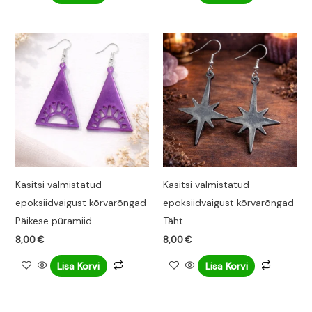
Käsitsi valmistatud
Käsitsi valmistatud
epoksiidvaigust kõrvarõngad
epoksiidvaigust kõrvarõngad
Päikese püramiid
Täht
8,00
€
8,00
€
Lisa Korvi
Lisa Korvi