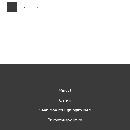
1
2
→
Minust
Galerii
Veebipoe müügitingimused
Privaatsuspoliitika