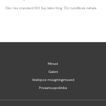
Öko-tex standard 100. Ilus läikiv lõng. Õrn tundlikule nahale.
Minust
Galerii
Veebipoe müügitingimused
Privaatsuspoliitika