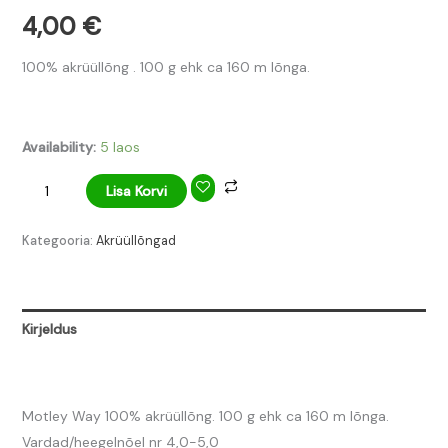
4,00
€
100% akrüüllõng . 100 g ehk ca 160 m lõnga.
Availability:
5 laos
Lisa Korvi
Kategooria:
Akrüüllõngad
Kirjeldus
Arvustused (0)
Motley Way 100% akrüüllõng. 100 g ehk ca 160 m lõnga.
Vardad/heegelnõel nr 4,0-5,0