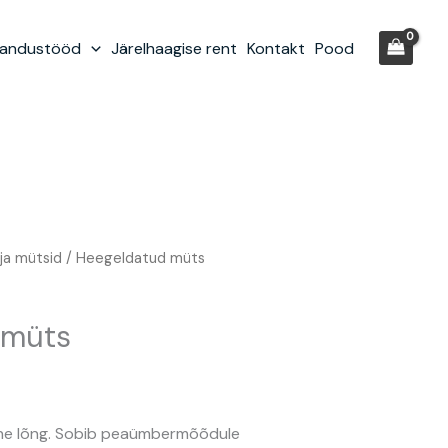
randustööd
Järelhaagise rent
Kontakt
Pood
ja mütsid
/ Heegeldatud müts
 müts
lane lõng. Sobib peaümbermõõdule