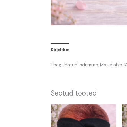
Kirjeldus
Lisainfo
Arvustused (0
Heegeldatud lodumüts. Materjaliks 1
Seotud tooted