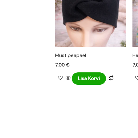
Must peapael
He
7,00
€
7,
Lisa Korvi