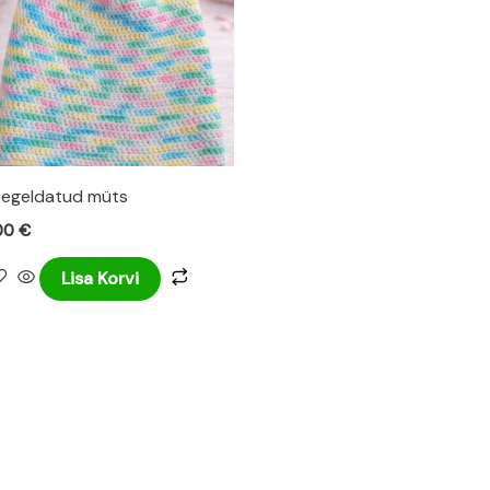
egeldatud müts
00
€
Lisa Korvi