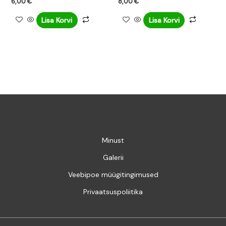
6,00
€
8,00
€
Lisa Korvi
Lisa Korvi
Minust
Galerii
Veebipoe müügitingimused
Privaatsuspoliitika