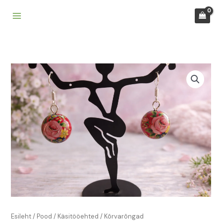
Skip
to
content
Kõrvarõngad
kogus
Esileht
/
Pood
/
Käsitööehted
/ Kõrvarõngad