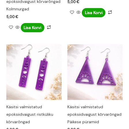
epoksiidvaigust kõrvarõngad
5,00
€
Kolmnurgad
Lisa Korvi
5,00
€
Lisa Korvi
Käsitsi valmistatud
Käsitsi valmistatud
epoksiidvaigust ristküliku
epoksiidvaigust kõrvarõngad
kõrvarõngad
Päikese püramiid