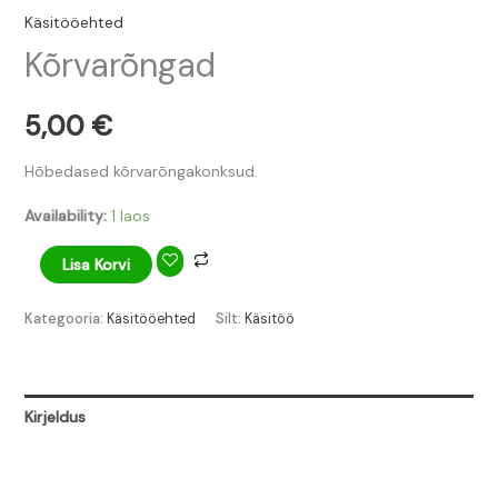
Käsitööehted
Kõrvarõngad
5,00
€
Hõbedased kõrvarõngakonksud.
Availability:
1 laos
Lisa Korvi
Kategooria:
Käsitööehted
Silt:
Käsitöö
Kirjeldus
Lisainfo