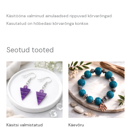
Arvustused (0)
Käsitööna valminud ainulaadsed rippuvad kõrvarõngad.
Kasutatud on hõbedasi kõrvarõnga konkse.
Seotud tooted
Käsitsi valmistatud
Käevõru