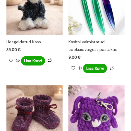
Heegeldatud Kass
Käsitsi valmistatud
epoksiidvaigust pastakad
35,00
€
9,00
€
Lisa Korvi
Lisa Korvi