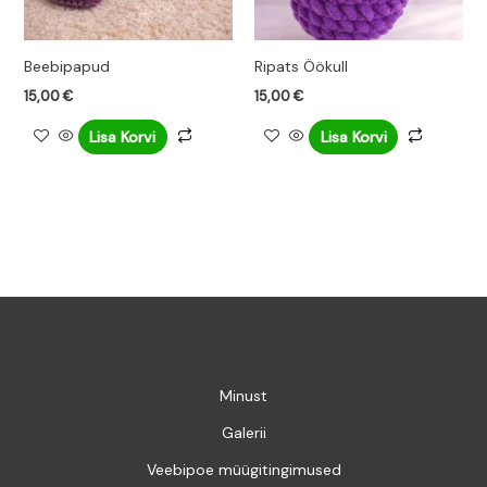
Beebipapud
Ripats Öökull
15,00
€
15,00
€
Lisa Korvi
Lisa Korvi
Minust
Galerii
Veebipoe müügitingimused