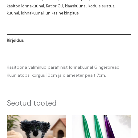
käsitöö lõhnaküünal
,
Katior OÜ
,
klaasküünal
,
kodu sisustus
,
küünal
,
lõhnaküünal
,
unikaalne kingitus
Kirjeldus
Arvustused (0)
Käsitööna valminud parafiinist lõhnaküünal Gingerbread.
Küünlatopsi kõrgus 10cm ja diameeter pealt 7cm.
Seotud tooted