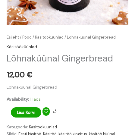
Esileht
/
Pood
/
Käsitööküünlad
/ Lõhnaküünal Gingerbread
Käsitööküünlad
Lõhnaküünal Gingerbread
12,00
€
Lõhnaküünal Gingerbread
Availability:
1 laos
Lisa Korvi
Kategooria:
Käsitööküünlad
Sildid:
Eesti käsitöö
,
Käsitöö
,
käsitöö kingitus
,
käsitöö küünal
,