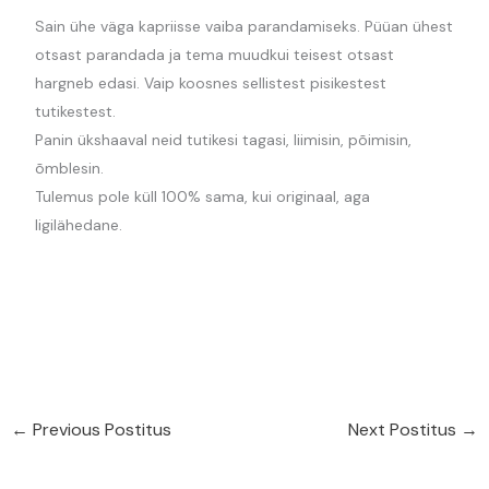
Sain ühe väga kapriisse vaiba parandamiseks. Püüan ühest
otsast parandada ja tema muudkui teisest otsast
hargneb edasi. Vaip koosnes sellistest pisikestest
tutikestest.
Panin ükshaaval neid tutikesi tagasi, liimisin, põimisin,
õmblesin.
Tulemus pole küll 100% sama, kui originaal, aga
ligilähedane.
←
Previous Postitus
Next Postitus
→