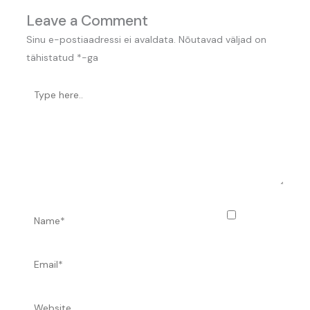
Leave a Comment
Sinu e-postiaadressi ei avaldata.
Nõutavad väljad on
tähistatud
*
-ga
Type
here..
Name*
Salvesta
minu nimi,
e-posti- ja
Email*
Website